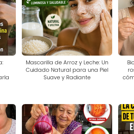
a:
Mascarilla de Arroz y Leche: Un
Bi
a
Cuidado Natural para una Piel
ro
arla
Suave y Radiante
cóm